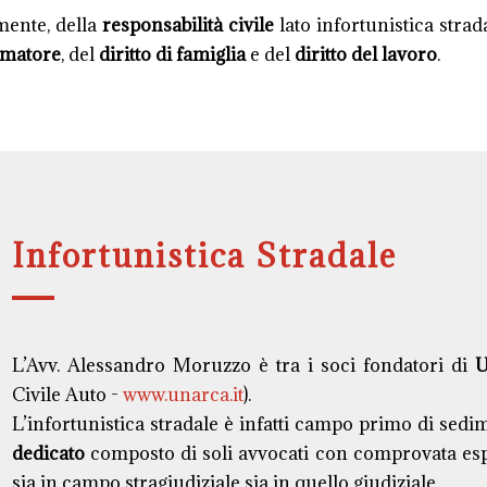
mente, della
responsabilità civile
lato infortunistica strad
umatore
, del
diritto di famiglia
e del
diritto del lavoro
.
Infortunistica Stradale
L’Avv. Alessandro Moruzzo è tra i soci fondatori di
Civile Auto -
www.unarca.it
).
L’infortunistica stradale è infatti campo primo di sed
dedicato
composto di soli avvocati con comprovata es
sia in campo stragiudiziale sia in quello giudiziale.