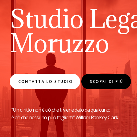
Studio Leg
Moruzzo
CONTATTA LO STUDIO
SCOPRI DI PIÙ
“Un diritto non è ciò che ti viene dato da qualcuno;
è ciò che nessuno può toglierti.” William Ramsey Clark